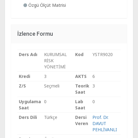
Özgü Ölçüt Matrisi
İzlence Formu
Ders Adı
KURUMSAL
Kod
YSTR9020
RİSK
YÖNETİMİ
Kredi
3
AKTS
6
Z/S
Seçmeli
Teorik
3
Saat
Uygulama
0
Lab
0
Saat
Saat
Ders Dili
Türkçe
Dersi
Prof. Dr.
Veren
DAVUT
PEHLİVANLI