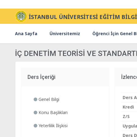
İSTANBUL ÜNİVERSİTESİ EĞİTİM BİLGİ
Ana Sayfa
Üniversitemiz
Öğrenci İçin Genel Bi
İÇ DENETİM TEORİSİ VE STANDART
Ders İçeriği
İzlen
Ders A
Genel Bilgi
Kredi
Konu Başlıkları
Z/S
Yeterlilik İlişkisi
Uygul
Ders Di