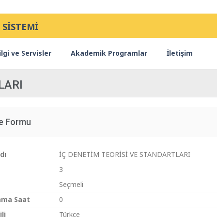
 SİSTEMİ
lgi ve Servisler
Akademik Programlar
İletişim
LARI
ce Formu
dı
İÇ DENETİM TEORİSİ VE STANDARTLARI
3
Seçmeli
ama Saat
0
li
Türkçe