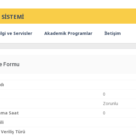
 SİSTEMİ
lgi ve Servisler
Akademik Programlar
İletişim
ce Formu
dı
0
Zorunlu
ama Saat
0
li
 Veriliş Türü