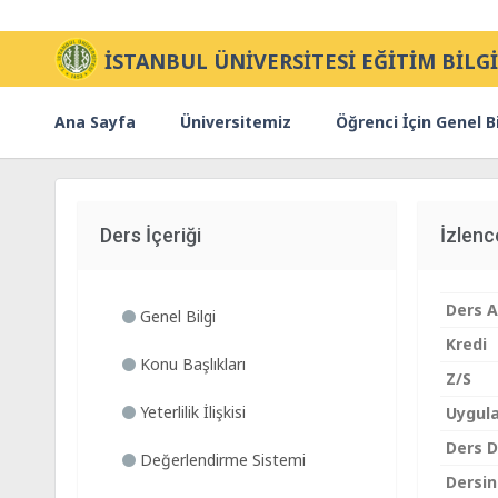
İSTANBUL ÜNİVERSİTESİ EĞİTİM BİLGİ
Ana Sayfa
Üniversitemiz
Öğrenci İçin Genel Bi
Ders İçeriği
İzlen
Ders A
Genel Bilgi
Kredi
Konu Başlıkları
Z/S
Yeterlilik İlişkisi
Uygul
Ders Di
Değerlendirme Sistemi
Dersin