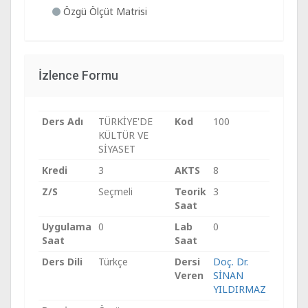
Özgü Ölçüt Matrisi
İzlence Formu
Ders Adı
TÜRKİYE'DE
Kod
100
KÜLTÜR VE
SİYASET
Kredi
3
AKTS
8
Z/S
Seçmeli
Teorik
3
Saat
Uygulama
0
Lab
0
Saat
Saat
Ders Dili
Türkçe
Dersi
Doç. Dr.
Veren
SİNAN
YILDIRMAZ