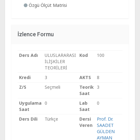
Özgü Ölçüt Matrisi
İzlence Formu
Ders Adı
ULUSLARARASI
Kod
100
İLİŞKİLER
TEORİLERİ
Kredi
3
AKTS
8
Z/S
Seçmeli
Teorik
3
Saat
Uygulama
0
Lab
0
Saat
Saat
Ders Dili
Türkçe
Dersi
Prof. Dr.
Veren
SAADET
GÜLDEN
AYMAN