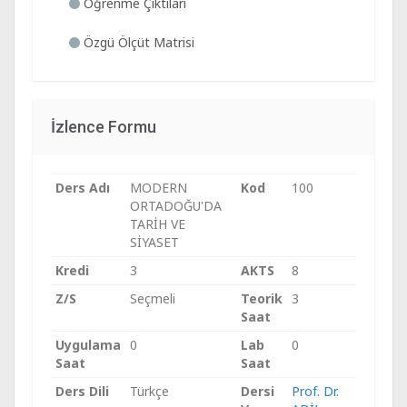
Öğrenme Çıktıları
Özgü Ölçüt Matrisi
İzlence Formu
Ders Adı
MODERN
Kod
100
ORTADOĞU'DA
TARİH VE
SİYASET
Kredi
3
AKTS
8
Z/S
Seçmeli
Teorik
3
Saat
Uygulama
0
Lab
0
Saat
Saat
Ders Dili
Türkçe
Dersi
Prof. Dr.