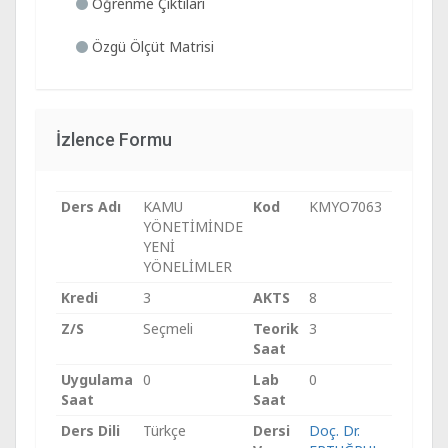
Öğrenme Çıktıları
Özgü Ölçüt Matrisi
İzlence Formu
Ders Adı
KAMU
Kod
KMYO7063
YÖNETİMİNDE
YENİ
YÖNELİMLER
Kredi
3
AKTS
8
Z/S
Seçmeli
Teorik
3
Saat
Uygulama
0
Lab
0
Saat
Saat
Ders Dili
Türkçe
Dersi
Doç. Dr.