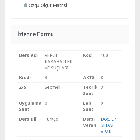
Özgü Ölçüt Matrisi
İzlence Formu
Ders Adı
VERGİ
Kod
100
KABAHATLERİ
VE SUÇLARI
Kredi
3
AKTS
8
Z/S
Seçmeli
Teorik
3
Saat
Uygulama
0
Lab
0
Saat
Saat
Ders Dili
Türkçe
Dersi
Doç. Dr.
Veren
SEDAT
APAK