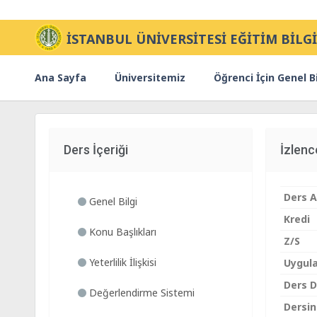
İSTANBUL ÜNİVERSİTESİ EĞİTİM BİLGİ
Ana Sayfa
Üniversitemiz
Öğrenci İçin Genel Bi
Ders İçeriği
İzlen
Ders A
Genel Bilgi
Kredi
Konu Başlıkları
Z/S
Yeterlilik İlişkisi
Uygul
Ders Di
Değerlendirme Sistemi
Dersin