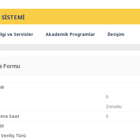
 SİSTEMİ
lgi ve Servisler
Akademik Programlar
İletişim
ce Formu
dı
0
Zorunlu
ama Saat
0
li
 Veriliş Türü