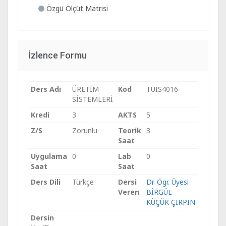
Özgü Ölçüt Matrisi
İzlence Formu
Ders Adı
ÜRETİM
Kod
TUIS4016
SİSTEMLERİ
Kredi
3
AKTS
5
Z/S
Zorunlu
Teorik
3
Saat
Uygulama
0
Lab
0
Saat
Saat
Ders Dili
Türkçe
Dersi
Dr. Ögr. Üyesi
Veren
BİRGÜL
KÜÇÜK ÇIRPIN
Dersin