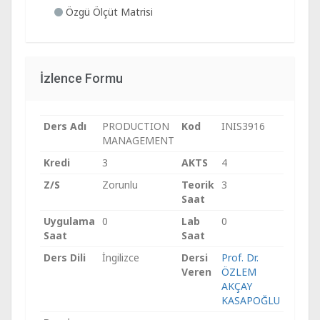
Özgü Ölçüt Matrisi
İzlence Formu
Ders Adı
PRODUCTION
Kod
INIS3916
MANAGEMENT
Kredi
3
AKTS
4
Z/S
Zorunlu
Teorik
3
Saat
Uygulama
0
Lab
0
Saat
Saat
Ders Dili
İngilizce
Dersi
Prof. Dr.
Veren
ÖZLEM
AKÇAY
KASAPOĞLU