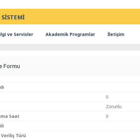
 SİSTEMİ
lgi ve Servisler
Akademik Programlar
İletişim
ce Formu
dı
0
Zorunlu
ama Saat
0
li
 Veriliş Türü