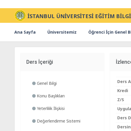
İSTANBUL ÜNİVERSİTESİ EĞİTİM BİLGİ
Ana Sayfa
Üniversitemiz
Öğrenci İçin Genel Bi
Ders İçeriği
İzlen
Ders A
Genel Bilgi
Kredi
Konu Başlıkları
Z/S
Yeterlilik İlişkisi
Uygul
Ders Di
Değerlendirme Sistemi
Dersin