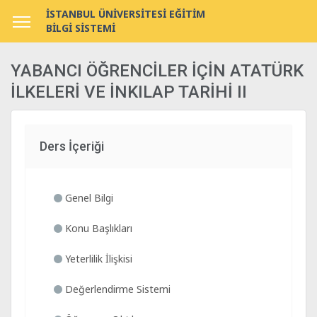
İSTANBUL ÜNİVERSİTESİ EĞİTİM
BİLGİ SİSTEMİ
YABANCI ÖĞRENCİLER İÇİN ATATÜRK
İLKELERİ VE İNKILAP TARİHİ II
Ders İçeriği
Genel Bilgi
Konu Başlıkları
Yeterlilik İlişkisi
Değerlendirme Sistemi