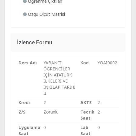
Öğrenme Çıktıları
Özgü Ölçüt Matrisi
İzlence Formu
Ders Adı
YABANCI
Kod
YOAI0002
ÖĞRENCİLER
İÇİN ATATÜRK
İLKELERİ VE
İNKILAP TARİHİ
II
Kredi
2
AKTS
2
Z/S
Zorunlu
Teorik
2
Saat
Uygulama
0
Lab
0
Saat
Saat