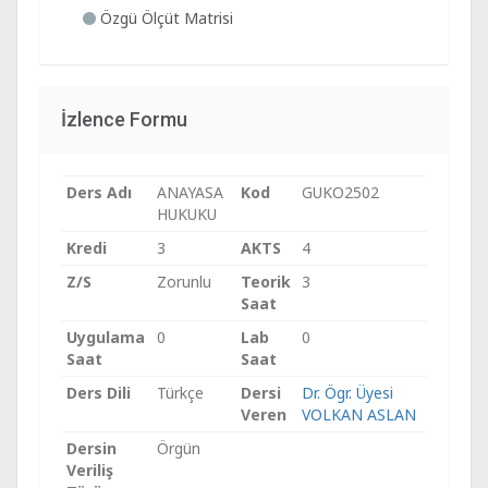
Özgü Ölçüt Matrisi
İzlence Formu
Ders Adı
ANAYASA
Kod
GUKO2502
HUKUKU
Kredi
3
AKTS
4
Z/S
Zorunlu
Teorik
3
Saat
Uygulama
0
Lab
0
Saat
Saat
Ders Dili
Türkçe
Dersi
Dr. Ögr. Üyesi
Veren
VOLKAN ASLAN
Dersin
Örgün
Veriliş