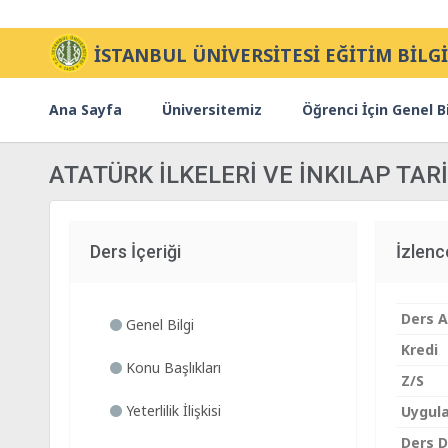
İSTANBUL ÜNİVERSİTESİ EĞİTİM BİLGİ
Ana Sayfa
Üniversitemiz
Öğrenci İçin Genel Bi
ATATÜRK İLKELERİ VE İNKILAP TARİH
Ders İçeriği
İzlen
Ders A
Genel Bilgi
Kredi
Konu Başlıkları
Z/S
Yeterlilik İlişkisi
Uygul
Ders Di