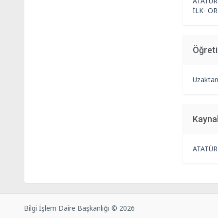
ATATÜR
İLK- O
Öğret
Uzaktan
Kayna
ATATÜR
Bilgi İşlem Daire Başkanlığı © 2026