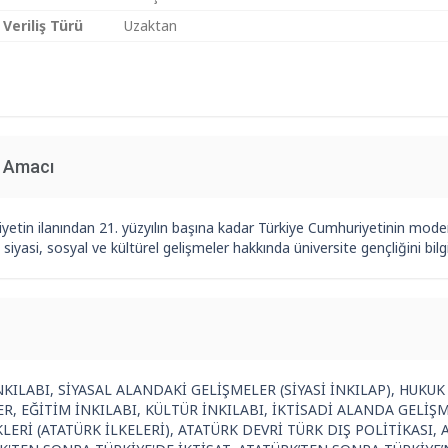
 Veriliş Türü
Uzaktan
n Amacı
etin ilanından 21. yüzyılın başına kadar Türkiye Cumhuriyetinin modern
 siyasi, sosyal ve kültürel gelişmeler hakkında üniversite gençliğini bil
NKILABI, SİYASAL ALANDAKİ GELİŞMELER (SİYASİ İNKILAP), HUKU
ER, EĞİTİM İNKILABI, KÜLTÜR İNKILABI, İKTİSADİ ALANDA GELİŞM
KLERİ (ATATÜRK İLKELERİ), ATATÜRK DEVRİ TÜRK DIŞ POLİTİKASI,