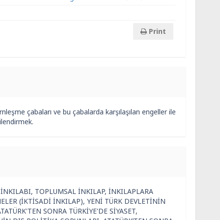
Print
leşme çabaları ve bu çabalarda karşılaşılan engeller ile
gilendirmek.
K İNKILABI, TOPLUMSAL İNKILAP, İNKILAPLARA
ELER (İKTİSADİ İNKILAP), YENİ TÜRK DEVLETİNİN
 ATATÜRK'TEN SONRA TÜRKİYE'DE SİYASET,