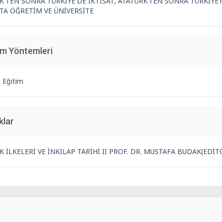
K'TEN SONRA TÜRKİYE'DE İKTİSAT, ATATÜRK’TEN SONRA TÜRKİYE
RTA ÖĞRETİM VE ÜNİVERSİTE
im Yöntemleri
 Eğitim
klar
K İLKELERİ VE İNKILAP TARİHİ II PROF. DR. MUSTAFA BUDAK(EDİT