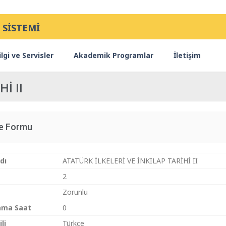
 SİSTEMİ
lgi ve Servisler
Akademik Programlar
İletişim
İ II
ce Formu
dı
ATATÜRK İLKELERİ VE İNKILAP TARİHİ II
2
Zorunlu
ama Saat
0
li
Türkçe