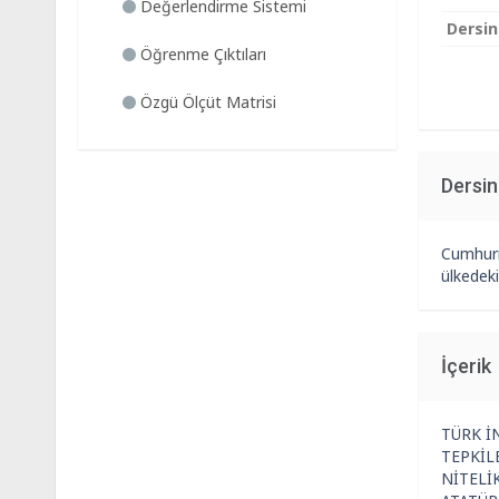
Değerlendirme Sistemi
Dersin
Öğrenme Çıktıları
Özgü Ölçüt Matrisi
Dersi
Cumhuriy
ülkedeki
İçerik
TÜRK İ
TEPKİL
NİTELİ