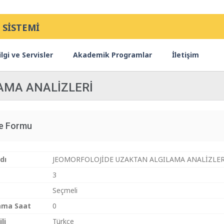
 SİSTEMİ
lgi ve Servisler
Akademik Programlar
İletişim
AMA ANALİZLERİ
ce Formu
dı
JEOMORFOLOJİDE UZAKTAN ALGILAMA ANALİZLER
3
Seçmeli
ama Saat
0
li
Türkçe