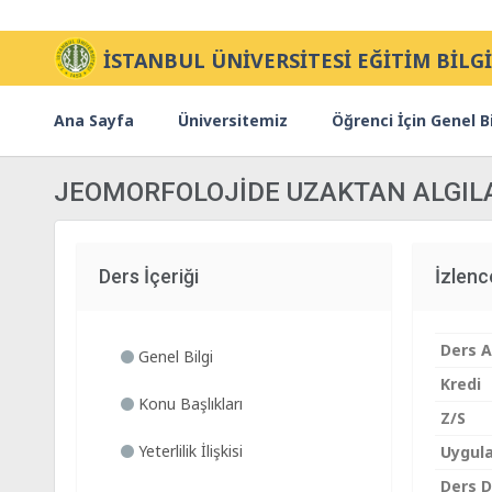
İSTANBUL ÜNİVERSİTESİ EĞİTİM BİLGİ
Ana Sayfa
Üniversitemiz
Öğrenci İçin Genel Bi
JEOMORFOLOJİDE UZAKTAN ALGIL
Ders İçeriği
İzlen
Ders A
Genel Bilgi
Kredi
Konu Başlıkları
Z/S
Yeterlilik İlişkisi
Uygul
Ders Di