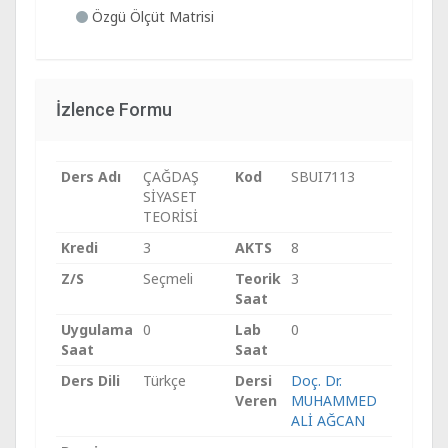
Özgü Ölçüt Matrisi
İzlence Formu
Ders Adı
ÇAĞDAŞ
Kod
SBUI7113
SİYASET
TEORİSİ
Kredi
3
AKTS
8
Z/S
Seçmeli
Teorik
3
Saat
Uygulama
0
Lab
0
Saat
Saat
Ders Dili
Türkçe
Dersi
Doç. Dr.
Veren
MUHAMMED
ALİ AĞCAN