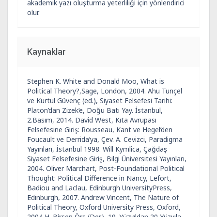
akademik yazı oluşturma yeterliliği için yönlendirici
olur.
Kaynaklar
Stephen K. White and Donald Moo, What is
Political Theory?,Sage, London, 2004. Ahu Tunçel
ve Kurtul Güvenç (ed.), Siyaset Felsefesi Tarihi:
Platon’dan Zizek’e, Doğu Batı Yay. İstanbul,
2.Basım, 2014. David West, Kıta Avrupası
Felsefesine Giriş: Rousseau, Kant ve Hegel’den
Foucault ve Derrida’ya, Çev. A. Cevizci, Paradigma
Yayınları, İstanbul 1998. Will Kymlica, Çağdaş
Siyaset Felsefesine Giriş, Bilgi Üniversitesi Yayınları,
2004. Oliver Marchart, Post-Foundational Political
Thought: Political Difference in Nancy, Lefort,
Badiou and Laclau, Edinburgh UniversityPress,
Edinburgh, 2007. Andrew Vincent, The Nature of
Political Theory, Oxford University Press, Oxford,
2004 H. Birsen Örs (Der.), 19. Yüzyıldan 20 Yüzyıla