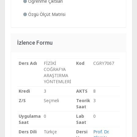
Öğrenme Çıktıları
Özgü Ölçüt Matrisi
İzlence Formu
Ders Adı
FİZİKİ
Kod
CGRY7067
COĞRAFYA
ARAŞTIRMA
YÖNTEMLERİ
Kredi
3
AKTS
8
Z/S
Seçmeli
Teorik
3
Saat
Uygulama
0
Lab
0
Saat
Saat
Ders Dili
Türkçe
Dersi
Prof. Dr.