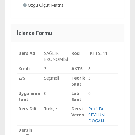
Özgü Ölçüt Matrisi
İzlence Formu
Ders Adı
SAĞLIK
Kod
IKTTS511
EKONOMİSİ
Kredi
3
AKTS
8
Z/S
Seçmeli
Teorik
3
Saat
Uygulama
0
Lab
0
Saat
Saat
Ders Dili
Türkçe
Dersi
Prof. Dr.
Veren
SEYHUN
DOĞAN
Dersin