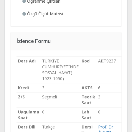
Öğrenme Çıktıları
Özgü Ölçüt Matrisi
İzlence Formu
Ders Adı
TÜRKİYE
Kod
AIIT9237
CUMHURİYETİNDE
SOSYAL HAYAT(
1923-1950)
Kredi
3
AKTS
6
Z/S
Seçmeli
Teorik
3
Saat
Uygulama
0
Lab
0
Saat
Saat
Ders Dili
Türkçe
Dersi
Prof. Dr.