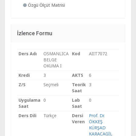
Özgü Ölçüt Matrisi
İzlence Formu
Ders Adı
OSMANLICA
Kod
AIIT7072
BELGE
OKUMA I
Kredi
3
AKTS
6
Z/S
Seçmeli
Teorik
3
Saat
Uygulama
0
Lab
0
Saat
Saat
Ders Dili
Türkçe
Dersi
Prof. Dr.
Veren
ÖKKEŞ
KÜRŞAD
KARACAGİL