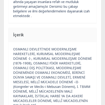
altında yaşayan insanlara refah ve mutluluk
getirmeyi amaçlamıştır. Dersimiz bu çabayı
belgelere ve ilmi değerlendirmelere dayanarak izah
etmektedir. .
İçerik
OSMANLI DEVLETİ'NDE MODERNLEŞME
HAREKETLERİ, KURUMSAL MODERNLEŞME
DÖNEMİ -I-, KURUMSAL MODERNLEŞME DÖNEMİ
(1876-1908), OSMANLI FİKİR HAREKETLERİ,
OSMANLI DIŞ POLİTİKASI, MODERNLEŞME
DÖNEMİNDE OSMANLI EKONOMİSİ, BİRİNCİ
DÜNYA SAVAŞI VE OSMANLI DEVLETİ, ERMENİ
MESELESİ, MİLLÎ MÜCADELE DÖNEMİ –II-
(Kongreler ve Meclis-i Mebusan Dönemi), I. TBMM
DÖNEMİ, MİLLÎ MÜCADELE’NİN MALİ
KAYNAKLARI, İSTİKLAL HARBİ YA DA ASKERİ
MÜCADELELER DÖNEMİ, MİLLÎ MÜCADELE’NİN