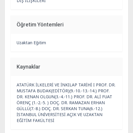
DIŞ İLİŞKİLERİ
Öğretim Yöntemleri
Uzaktan Eğitim
Kaynaklar
ATATÜRK İLKELERİ VE İNKILAP TARİHİ I PROF. DR.
MUSTAFA BUDAK(EDİTÖR)(9.-10.-13.-14.) PROF.
DR. KENAN OLGUN(3.-4.-11.) PROF. DR. ALİ FUAT
ÖRENÇ (1.-2.-5. ) DOÇ. DR. RAMAZAN ERHAN
GÜLLÜ(7.-8.) DOÇ. DR. SERKAN TUNA(6.-12.)
İSTANBUL ÜNİVERSİTESİ AÇIK VE UZAKTAN
EĞİTİM FAKÜLTESİ