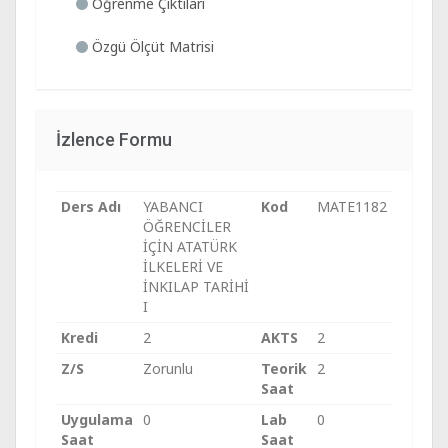
Öğrenme Çıktıları
Özgü Ölçüt Matrisi
İzlence Formu
Ders Adı
YABANCI
Kod
MATE1182
ÖĞRENCİLER
İÇİN ATATÜRK
İLKELERİ VE
İNKILAP TARİHİ
I
Kredi
2
AKTS
2
Z/S
Zorunlu
Teorik
2
Saat
Uygulama
0
Lab
0
Saat
Saat