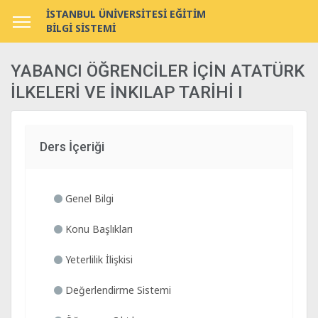
İSTANBUL ÜNİVERSİTESİ EĞİTİM
BİLGİ SİSTEMİ
YABANCI ÖĞRENCİLER İÇİN ATATÜRK
İLKELERİ VE İNKILAP TARİHİ I
Ders İçeriği
Genel Bilgi
Konu Başlıkları
Yeterlilik İlişkisi
Değerlendirme Sistemi