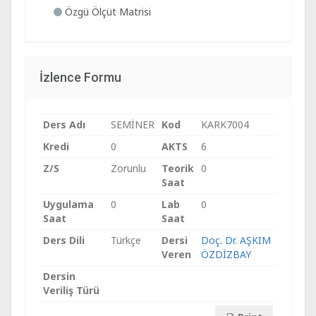
Özgü Ölçüt Matrisi
İzlence Formu
Ders Adı
SEMİNER
Kod
KARK7004
Kredi
0
AKTS
6
Z/S
Zorunlu
Teorik
0
Saat
Uygulama
0
Lab
0
Saat
Saat
Ders Dili
Türkçe
Dersi
Doç. Dr. AŞKIM
Veren
ÖZDİZBAY
Dersin
Veriliş Türü