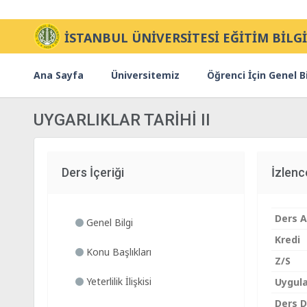
İSTANBUL ÜNİVERSİTESİ EĞİTİM BİLGİ
Ana Sayfa
Üniversitemiz
Öğrenci İçin Genel Bi
UYGARLIKLAR TARİHİ II
Ders İçeriği
İzlen
Ders A
Genel Bilgi
Kredi
Konu Başlıkları
Z/S
Yeterlilik İlişkisi
Uygul
Ders Di