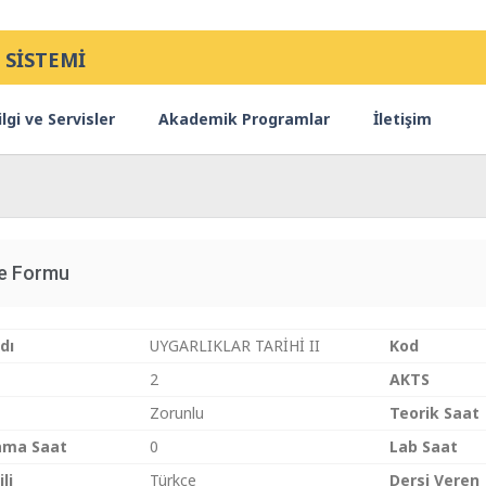
 SİSTEMİ
lgi ve Servisler
Akademik Programlar
İletişim
ce Formu
dı
UYGARLIKLAR TARİHİ II
Kod
2
AKTS
Zorunlu
Teorik Saat
ama Saat
0
Lab Saat
li
Türkçe
Dersi Veren