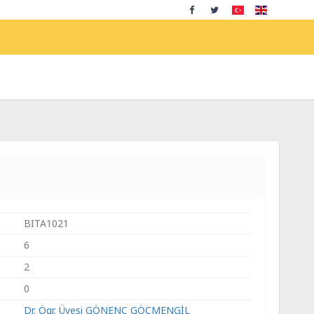
BITA1021
6
2
0
Dr. Ögr. Üyesi GÖNENÇ GÖÇMENGİL