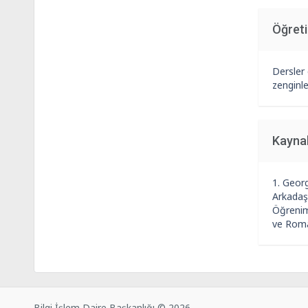
Öğret
Dersler
zenginle
Kayna
1. Geor
Arkadaş
Öğrenim
ve Roma
Bilgi İşlem Daire Başkanlığı © 2026