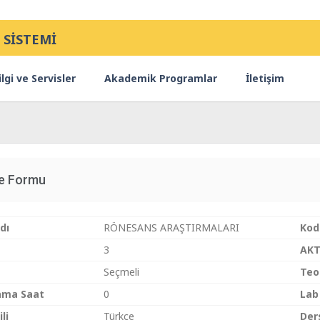
 SİSTEMİ
lgi ve Servisler
Akademik Programlar
İletişim
ce Formu
dı
RÖNESANS ARAŞTIRMALARI
Kod
3
AKT
Seçmeli
Teo
ama Saat
0
Lab
li
Türkçe
Der