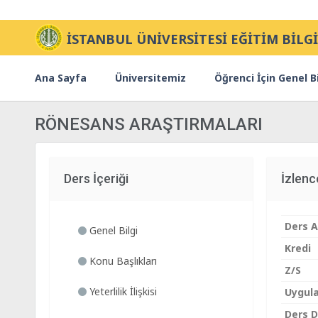
İSTANBUL ÜNİVERSİTESİ EĞİTİM BİLGİ
Ana Sayfa
Üniversitemiz
Öğrenci İçin Genel Bi
RÖNESANS ARAŞTIRMALARI
Ders İçeriği
İzlen
Ders A
Genel Bilgi
Kredi
Konu Başlıkları
Z/S
Yeterlilik İlişkisi
Uygul
Ders Di