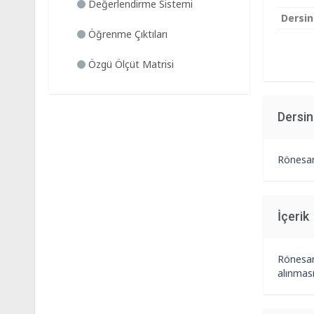
Değerlendirme Sistemi
Dersin
Öğrenme Çıktıları
Özgü Ölçüt Matrisi
Dersi
Rönesan
İçerik
Rönesans
alınması