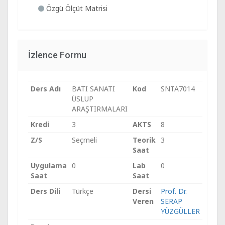
Özgü Ölçüt Matrisi
İzlence Formu
Ders Adı
BATI SANATI
Kod
SNTA7014
ÜSLUP
ARAŞTIRMALARI
Kredi
3
AKTS
8
Z/S
Seçmeli
Teorik
3
Saat
Uygulama
0
Lab
0
Saat
Saat
Ders Dili
Türkçe
Dersi
Prof. Dr.
Veren
SERAP
YÜZGÜLLER