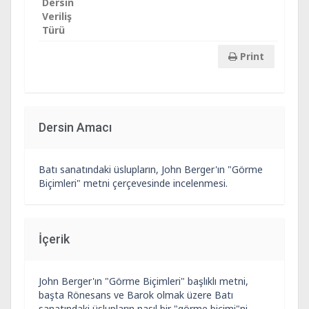
Dersin
Veriliş
Türü
Print
Dersin Amacı
Batı sanatındaki üslupların, John Berger'ın "Görme
Biçimleri" metni çerçevesinde incelenmesi.
İçerik
John Berger'ın "Görme Biçimleri" başlıklı metni,
başta Rönesans ve Barok olmak üzere Batı
sanatındaki üslupların nasıl bir "görme biçimi"ni