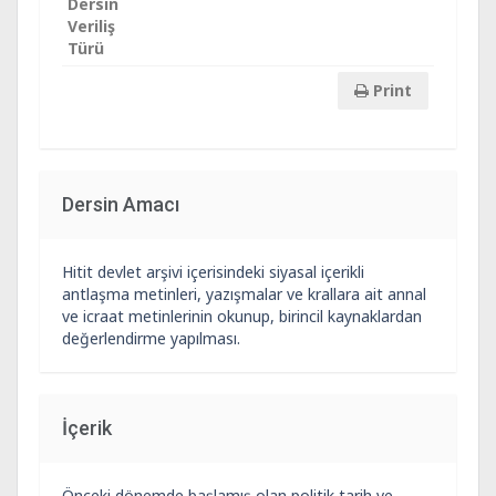
Dersin
Veriliş
Türü
Print
Dersin Amacı
Hitit devlet arşivi içerisindeki siyasal içerikli
antlaşma metinleri, yazışmalar ve krallara ait annal
ve icraat metinlerinin okunup, birincil kaynaklardan
değerlendirme yapılması.
İçerik
Önceki dönemde başlamış olan politik tarih ve