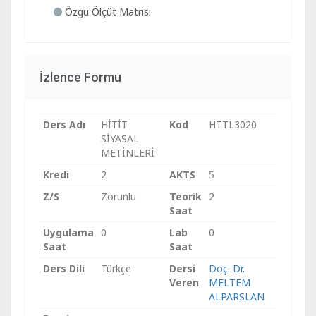
Özgü Ölçüt Matrisi
İzlence Formu
Ders Adı
HİTİT
Kod
HTTL3020
SİYASAL
METİNLERİ
Kredi
2
AKTS
5
Z/S
Zorunlu
Teorik
2
Saat
Uygulama
0
Lab
0
Saat
Saat
Ders Dili
Türkçe
Dersi
Doç. Dr.
Veren
MELTEM
ALPARSLAN