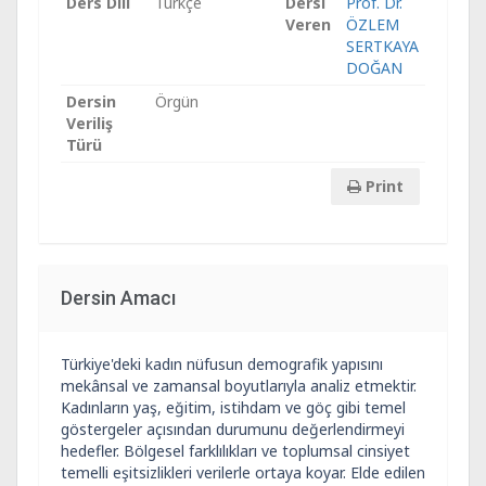
Ders Dili
Türkçe
Dersi
Prof. Dr.
Veren
ÖZLEM
SERTKAYA
DOĞAN
Dersin
Örgün
Veriliş
Türü
Print
Dersin Amacı
Türkiye'deki kadın nüfusun demografik yapısını
mekânsal ve zamansal boyutlarıyla analiz etmektir.
Kadınların yaş, eğitim, istihdam ve göç gibi temel
göstergeler açısından durumunu değerlendirmeyi
hedefler. Bölgesel farklılıkları ve toplumsal cinsiyet
temelli eşitsizlikleri verilerle ortaya koyar. Elde edilen