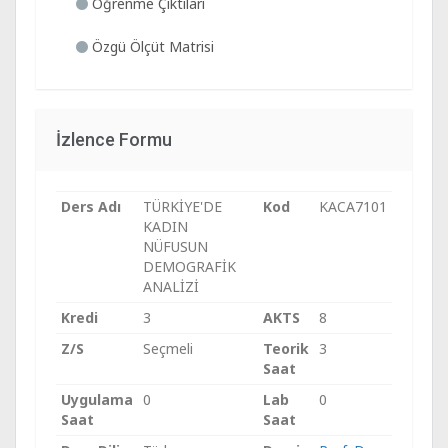
Öğrenme Çıktıları
Özgü Ölçüt Matrisi
İzlence Formu
Ders Adı
TÜRKİYE'DE
Kod
KACA7101
KADIN
NÜFUSUN
DEMOGRAFİK
ANALİZİ
Kredi
3
AKTS
8
Z/S
Seçmeli
Teorik
3
Saat
Uygulama
0
Lab
0
Saat
Saat