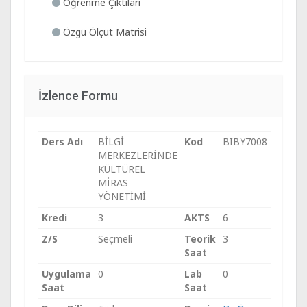
Öğrenme Çıktıları
Özgü Ölçüt Matrisi
İzlence Formu
Ders Adı
BİLGİ
Kod
BIBY7008
MERKEZLERİNDE
KÜLTÜREL
MİRAS
YÖNETİMİ
Kredi
3
AKTS
6
Z/S
Seçmeli
Teorik
3
Saat
Uygulama
0
Lab
0
Saat
Saat