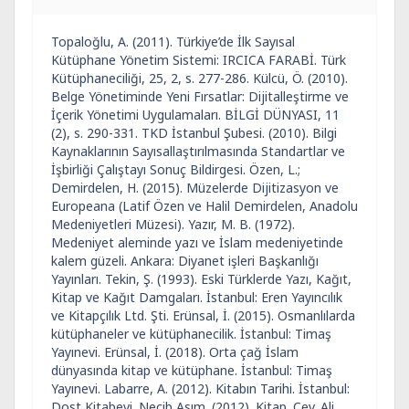
Topaloğlu, A. (2011). Türkiye’de İlk Sayısal
Kütüphane Yönetim Sistemi: IRCICA FARABİ. Türk
Kütüphaneciliği, 25, 2, s. 277-286. Külcü, Ö. (2010).
Belge Yönetiminde Yeni Fırsatlar: Dijitalleştirme ve
İçerik Yönetimi Uygulamaları. BİLGİ DÜNYASI, 11
(2), s. 290-331. TKD İstanbul Şubesi. (2010). Bilgi
Kaynaklarının Sayısallaştırılmasında Standartlar ve
İşbirliği Çalıştayı Sonuç Bildirgesi. Özen, L.;
Demirdelen, H. (2015). Müzelerde Dijitizasyon ve
Europeana (Latif Özen ve Halil Demirdelen, Anadolu
Medeniyetleri Müzesi). Yazır, M. B. (1972).
Medeniyet aleminde yazı ve İslam medeniyetinde
kalem güzeli. Ankara: Diyanet işleri Başkanlığı
Yayınları. Tekin, Ş. (1993). Eski Türklerde Yazı, Kağıt,
Kitap ve Kağıt Damgaları. İstanbul: Eren Yayıncılık
ve Kitapçılık Ltd. Şti. Erünsal, İ. (2015). Osmanlılarda
kütüphaneler ve kütüphanecilik. İstanbul: Timaş
Yayınevi. Erünsal, İ. (2018). Orta çağ İslam
dünyasında kitap ve kütüphane. İstanbul: Timaş
Yayınevi. Labarre, A. (2012). Kitabın Tarihi. İstanbul:
Dost Kitabevi. Necib Asım. (2012). Kitap. Çev. Ali