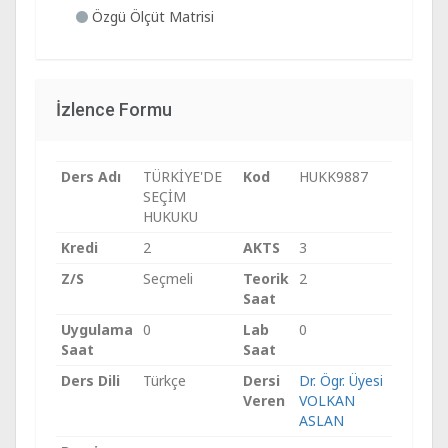
Özgü Ölçüt Matrisi
İzlence Formu
Ders Adı
TÜRKİYE'DE
Kod
HUKK9887
SEÇİM
HUKUKU
Kredi
2
AKTS
3
Z/S
Seçmeli
Teorik
2
Saat
Uygulama
0
Lab
0
Saat
Saat
Ders Dili
Türkçe
Dersi
Dr. Ögr. Üyesi
Veren
VOLKAN
ASLAN