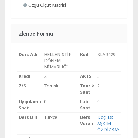
Özgü Ölçüt Matrisi
İzlence Formu
Ders Adı
HELLENİSTİK
Kod
KLAR429
DÖNEM
MİMARLIĞI
Kredi
2
AKTS
5
Z/S
Zorunlu
Teorik
2
Saat
Uygulama
0
Lab
0
Saat
Saat
Ders Dili
Türkçe
Dersi
Doç. Dr.
Veren
AŞKIM
ÖZDİZBAY