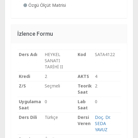
Özgü Ölçüt Matrisi
İzlence Formu
Ders Adı
HEYKEL
Kod
SATA4122
SANATI
TARİHİ II
Kredi
2
AKTS
4
Z/S
Seçmeli
Teorik
2
Saat
Uygulama
0
Lab
0
Saat
Saat
Ders Dili
Türkçe
Dersi
Doç. Dr.
Veren
SEDA
YAVUZ