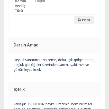
Dersin
Örgün
Veriliş
Türü
Print
Dersin Amacı
Heykel Sanatının, malzeme, doku, ışık-gölge, denge,
boşluk gibi öğeler üzerinden tanımlayabilmek ve
çözümleyebilmek.
İçerik
Yaklaşık 30.000 yıllık heykel üretimini hem biçimsel
hem de anlamsal katmanda tanımlamaya olanak