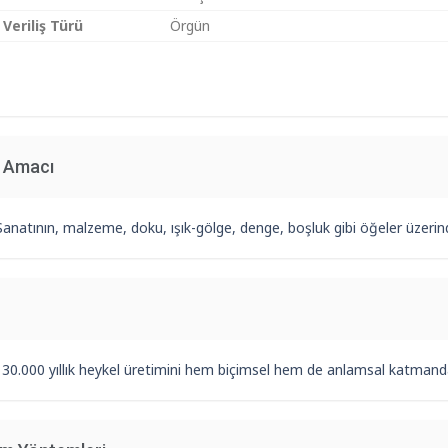
 Veriliş Türü
Örgün
n Amacı
Sanatının, malzeme, doku, ışık-gölge, denge, boşluk gibi öğeler üzer
k 30.000 yıllık heykel üretimini hem biçimsel hem de anlamsal katman