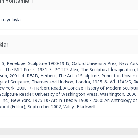
im Yöntemleri
um yoluyla
klar
İS, Penelope, Sculpture 1900-1945, Oxford University Pres, New Yor
e, The MIT Press, 1981. 3- POTTS,Alex, The Sculptural İmagination; Fi
en, 2001. 4- READ, Herbert, The Art of Sculpture, Princeton Universi
e of Sculpture, Thames and Hudson, Londra, 1985. 6- WİLLİAMS, Rich
ew York, 2000. 7- Herbert Read, A Concise History of Modern Sculpt
A Sculpture Reader, University of Washington Press, Washington, 200
r Inc., New York, 1975 10- Art in Theory 1900 - 2000: An Anthology of
 Wood (Editor), September 2002, Wiley- Blackwell