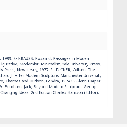
k, 1999. 2- KRAUSS, Rosalind, Passages in Modern
gurative, Modernist, Minimalist, Yale University Press,
ty Press, New Jersey, 1977. 5- TUCKER, William, The
ard J., After Modern Sculpture, Manchester University
ure, Thames and Hudson, Londra, 1974 8- Glenn Harper
6 9- Burnham, Jack, Beyond Modern Sculpture, George
 Changing Ideas, 2nd Edition Charles Harrison (Editor),