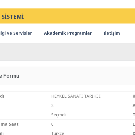
 SİSTEMİ
lgi ve Servisler
Akademik Programlar
İletişim
ce Formu
dı
HEYKEL SANATI TARİHİ I
2
Seçmeli
T
ama Saat
0
L
li
Türkçe
D