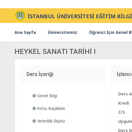
İSTANBUL ÜNİVERSİTESİ EĞİTİM BİLGİ
Ana Sayfa
Üniversitemiz
Öğrenci İçin Genel Bi
HEYKEL SANATI TARİHİ I
Ders İçeriği
İzlen
Ders A
Genel Bilgi
Kredi
Konu Başlıkları
Z/S
Yeterlilik İlişkisi
Uygul
Ders Di