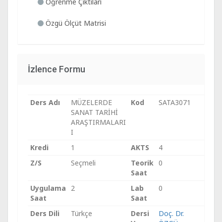
Öğrenme Çıktıları
Özgü Ölçüt Matrisi
İzlence Formu
Ders Adı
MÜZELERDE
Kod
SATA3071
SANAT TARİHİ
ARAŞTIRMALARI
I
Kredi
1
AKTS
4
Z/S
Seçmeli
Teorik
0
Saat
Uygulama
2
Lab
0
Saat
Saat
Ders Dili
Türkçe
Dersi
Doç. Dr.