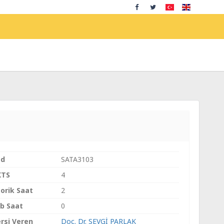
od
SATA3103
KTS
4
orik Saat
2
b Saat
0
rsi Veren
Doç. Dr. SEVGİ PARLAK