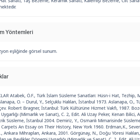
Hat Sanatı, Taş Bezeme, Keramik Sanatı, Kalemişi Bezeme, Cilt Sanatı
ektedir.
im Yöntemleri
zyon eşliğinde görsel sunum.
klar
R Atabek, Ö.F., Türk İslam Süsleme Sanatları: Hüsn-i Hat, Tezhip, Mi
lanapa, O. – Durul, Y., Selçuklu Halıları, İstanbul 1973. Aslanapa, O., 
çev. Robert Bragner, İstanbul: Türk Kültürüne Hizmet Vakfı, 1987. Bozer
ygarlığı (Mimarlık ve Sanat), C. 2, Edit. Ali Uzay Peker, Kenan Bilici,
ik Süsleme, İstanbul 2004. Demiriz, Y., Osmanlı Mimarisinde Süsleme 
l Carpets An Essay on Their History, New York 1960. Erdman,K., Seve
B., Ankara Mihrapları, Ankara, 2001. Görgünay, N., Doğu Yöresi Halıları
ları ve Beylikler Dönemi Uygarlığı (Mimarlık ve Sanat), C. 2, Edit. Ali U