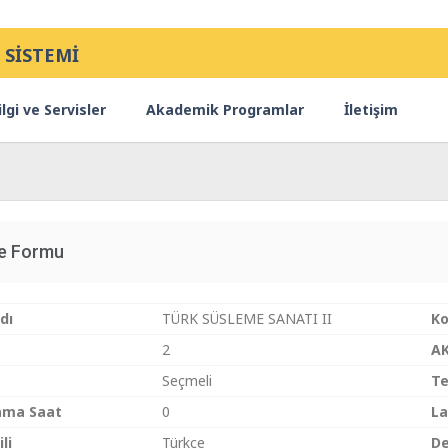
 SİSTEMİ
lgi ve Servisler
Akademik Programlar
İletişim
ce Formu
dı
TÜRK SÜSLEME SANATI II
K
2
A
Seçmeli
Te
ama Saat
0
La
li
Türkçe
De