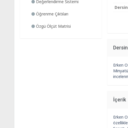
Değerlendirme Sistemi
Dersin
Öğrenme Çıktıları
Özgü Ölçüt Matrisi
Dersi
Erken O
Minyatür
incelenm
İçerik
Erken Os
özellik