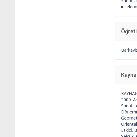
Sanatı, 
incelenm
Öğret
Barkavi
Kayna
KAYNAKLA
2000. As
Sanatı, 
Dönemi U
Geometr
Orienta
Eskici, 
Selçuklu