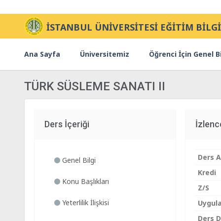
İSTANBUL ÜNİVERSİTESİ EĞİTİM BİLGİ
Ana Sayfa
Üniversitemiz
Öğrenci İçin Genel Bi
TÜRK SÜSLEME SANATI II
Ders İçeriği
İzlen
Ders A
Genel Bilgi
Kredi
Konu Başlıkları
Z/S
Yeterlilik İlişkisi
Uygul
Ders Di