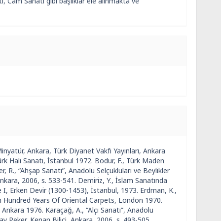
, Cam Sanatı gibi başlıklar ele alınmakta ve
nyatür, Ankara, Türk Diyanet Vakfı Yayınları, Ankara
Türk Halı Sanatı, İstanbul 1972. Bodur, F., Türk Maden
, R., “Ahşap Sanatı”, Anadolu Selçukluları ve Beylikler
 Ankara, 2006, s. 533-541. Demiriz, Y., İslam Sanatında
I, Erken Devir (1300-1453), İstanbul, 1973. Erdman, K.,
n Hundred Years Of Oriental Carpets, London 1970.
, Ankara 1976. Karaçağ, A., “Alçı Sanatı”, Anadolu
zay Peker, Kenan Bilici, Ankara, 2006, s. 493-505.