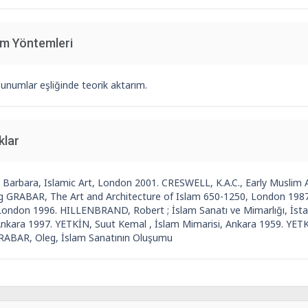
im Yöntemleri
unumlar eşliğinde teorik aktarım.
klar
Barbara, Islamic Art, London 2001. CRESWELL, K.A.C., Early Muslim 
eg GRABAR, The Art and Architecture of Islam 650-1250, London 1987.
London 1996. HILLENBRAND, Robert ; İslam Sanatı ve Mimarlığı, İsta
Ankara 1997. YETKİN, Suut Kemal , İslam Mimarisi, Ankara 1959. YETK
RABAR, Oleg, İslam Sanatının Oluşumu