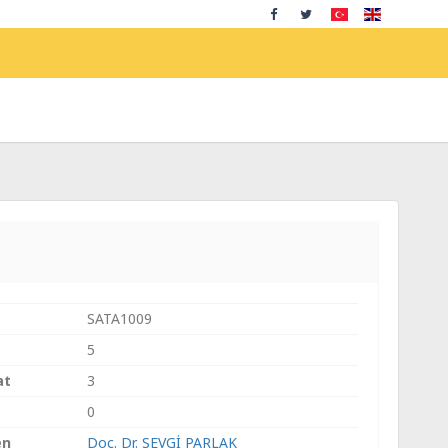
SATA1009
5
at
3
0
en
Doç. Dr. SEVGİ PARLAK