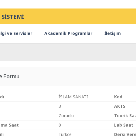
 SİSTEMİ
lgi ve Servisler
Akademik Programlar
İletişim
ce Formu
dı
İSLAM SANATI
Kod
3
AKTS
Zorunlu
Teorik Sa
ama Saat
0
Lab Saat
li
Türkçe
Dersi Ver