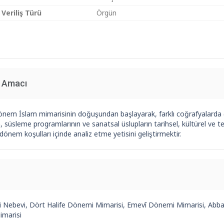
 Veriliş Türü
Örgün
n Amacı
önem İslam mimarisinin doğuşundan başlayarak, farklı coğrafyalarda 
n, süsleme programlarının ve sanatsal üslupların tarihsel, kültürel ve 
 dönem koşulları içinde analiz etme yetisini geliştirmektir.
i Nebevi, Dört Halife Dönemi Mimarisi, Emevî Dönemi Mimarisi, Abba
imarisi