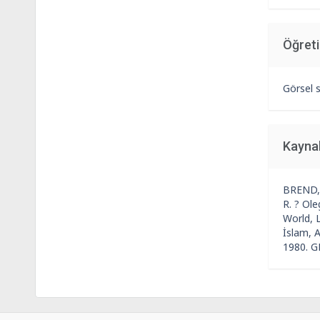
Öğret
Görsel s
Kayna
BREND, 
R. ? Ol
World, 
İslam, 
1980. G