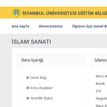
İSTANBUL ÜNİVERSİTESİ EĞİTİM BİLGİ
Ana Sayfa
Üniversitemiz
Öğrenci İçin Genel Bi
İSLAM SANATI
Ders İçeriği
İzlen
Ders A
Genel Bilgi
Kredi
Konu Başlıkları
Z/S
Yeterlilik İlişkisi
Uygul
Ders Di