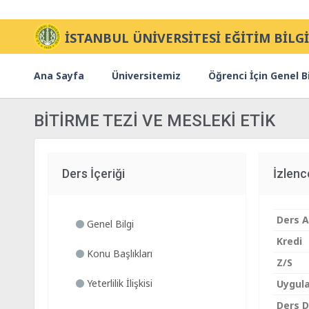
İSTANBUL ÜNİVERSİTESİ EĞİTİM BİLGİ
Ana Sayfa
Üniversitemiz
Öğrenci İçin Genel Bi
BİTİRME TEZİ VE MESLEKİ ETİK
Ders İçeriği
İzlen
Ders A
Genel Bilgi
Kredi
Konu Başlıkları
Z/S
Yeterlilik İlişkisi
Uygul
Ders Di