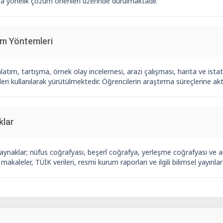
a yönelik çözüm önerileri üzerinde durulmaktadır.
im Yöntemleri
latım, tartışma, örnek olay incelemesi, arazi çalışması, harita ve istat
ri kullanılarak yürütülmektedir. Öğrencilerin araştırma süreçlerine akti
klar
aynaklar; nüfus coğrafyası, beşerî coğrafya, yerleşme coğrafyası ve 
, makaleler, TÜİK verileri, resmi kurum raporları ve ilgili bilimsel yayınl