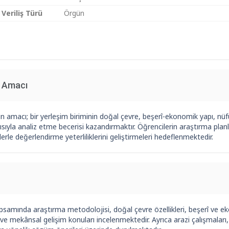
 Veriliş Türü
Örgün
n Amacı
n amacı; bir yerleşim biriminin doğal çevre, beşerî-ekonomik yapı, nüfu
ısıyla analiz etme becerisi kazandırmaktır. Öğrencilerin araştırma pla
rle değerlendirme yeterliliklerini geliştirmeleri hedeflenmektedir.
samında araştırma metodolojisi, doğal çevre özellikleri, beşerî ve ek
 ve mekânsal gelişim konuları incelenmektedir. Ayrıca arazi çalışmaları,