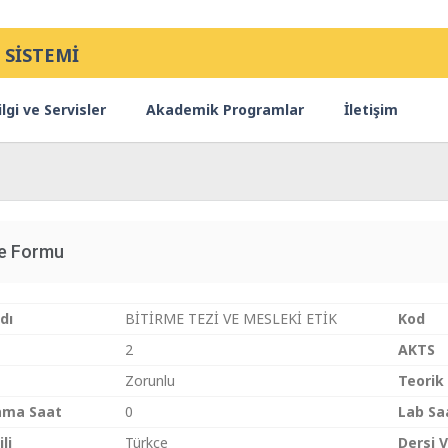
 SİSTEMİ
lgi ve Servisler
Akademik Programlar
İletişim
ce Formu
dı
BİTİRME TEZİ VE MESLEKİ ETİK
Kod
2
AKTS
Zorunlu
Teorik
ama Saat
0
Lab Sa
li
Türkçe
Dersi 