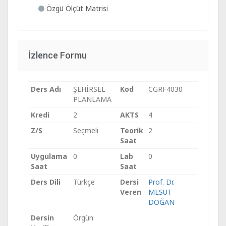
Özgü Ölçüt Matrisi
İzlence Formu
Ders Adı
ŞEHİRSEL
Kod
CGRF4030
PLANLAMA
Kredi
2
AKTS
4
Z/S
Seçmeli
Teorik
2
Saat
Uygulama
0
Lab
0
Saat
Saat
Ders Dili
Türkçe
Dersi
Prof. Dr.
Veren
MESUT
DOĞAN
Dersin
Örgün