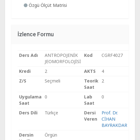
Özgü Ölçüt Matrisi
İzlence Formu
Ders Adı
ANTROPOJENİK
Kod
CGRF4027
JEOMORFOLOJİSİ
Kredi
2
AKTS
4
Z/S
Seçmeli
Teorik
2
Saat
Uygulama
0
Lab
0
Saat
Saat
Ders Dili
Türkçe
Dersi
Prof. Dr.
Veren
CİHAN
BAYRAKDAR
Dersin
Örgün