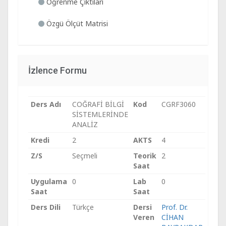
Öğrenme Çıktıları
Özgü Ölçüt Matrisi
İzlence Formu
Ders Adı
COĞRAFİ BİLGİ
Kod
CGRF3060
SİSTEMLERİNDE
ANALİZ
Kredi
2
AKTS
4
Z/S
Seçmeli
Teorik
2
Saat
Uygulama
0
Lab
0
Saat
Saat
Ders Dili
Türkçe
Dersi
Prof. Dr.
Veren
CİHAN