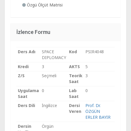
Özgü Ölçüt Matrisi
İzlence Formu
Ders Adı
SPACE
Kod
PSIR4048
DIPLOMACY
Kredi
3
AKTS
5
Z/S
Seçmeli
Teorik
3
Saat
Uygulama
0
Lab
0
Saat
Saat
Ders Dili
İngilizce
Dersi
Prof. Dr.
Veren
ÖZGÜN
ERLER BAYIR
Dersin
Örgün