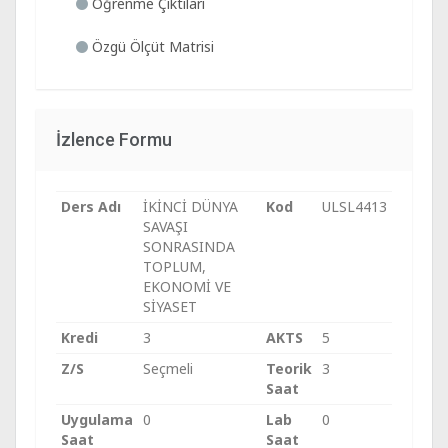
Öğrenme Çıktıları
Özgü Ölçüt Matrisi
İzlence Formu
Ders Adı
İKİNCİ DÜNYA
Kod
ULSL4413
SAVAŞI
SONRASINDA
TOPLUM,
EKONOMİ VE
SİYASET
Kredi
3
AKTS
5
Z/S
Seçmeli
Teorik
3
Saat
Uygulama
0
Lab
0
Saat
Saat