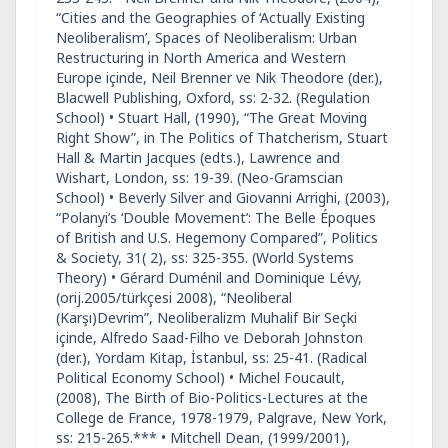
“Cities and the Geographies of ‘Actually Existing
Neoliberalism’, Spaces of Neoliberalism: Urban
Restructuring in North America and Western
Europe içinde, Neil Brenner ve Nik Theodore (der.),
Blacwell Publishing, Oxford, ss: 2-32. (Regulation
School) • Stuart Hall, (1990), “The Great Moving
Right Show”, in The Politics of Thatcherism, Stuart
Hall & Martin Jacques (edts.), Lawrence and
Wishart, London, ss: 19-39. (Neo-Gramscian
School) • Beverly Silver and Giovanni Arrighi, (2003),
“Polanyi’s ‘Double Movement’: The Belle Époques
of British and U.S. Hegemony Compared”, Politics
& Society, 31( 2), ss: 325-355. (World Systems
Theory) • Gérard Duménil and Dominique Lévy,
(orij.2005/türkçesi 2008), “Neoliberal
(Karşı)Devrim”, Neoliberalizm Muhalif Bir Seçki
içinde, Alfredo Saad-Filho ve Deborah Johnston
(der.), Yordam Kitap, İstanbul, ss: 25-41. (Radical
Political Economy School) • Michel Foucault,
(2008), The Birth of Bio-Politics-Lectures at the
College de France, 1978-1979, Palgrave, New York,
ss: 215-265.*** • Mitchell Dean, (1999/2001),