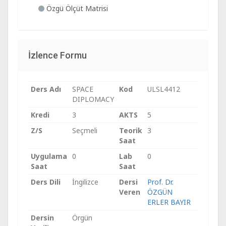
Özgü Ölçüt Matrisi
İzlence Formu
Ders Adı
SPACE
Kod
ULSL4412
DIPLOMACY
Kredi
3
AKTS
5
Z/S
Seçmeli
Teorik
3
Saat
Uygulama
0
Lab
0
Saat
Saat
Ders Dili
İngilizce
Dersi
Prof. Dr.
Veren
ÖZGÜN
ERLER BAYIR
Dersin
Örgün