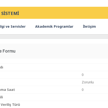
 SİSTEMİ
lgi ve Servisler
Akademik Programlar
İletişim
ce Formu
dı
0
Zorunlu
ama Saat
0
li
 Veriliş Türü