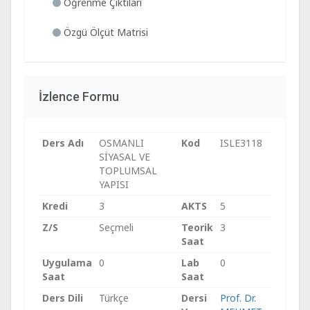
Öğrenme Çıktıları
Özgü Ölçüt Matrisi
İzlence Formu
Ders Adı
OSMANLI
Kod
ISLE3118
SİYASAL VE
TOPLUMSAL
YAPISI
Kredi
3
AKTS
5
Z/S
Seçmeli
Teorik
3
Saat
Uygulama
0
Lab
0
Saat
Saat
Ders Dili
Türkçe
Dersi
Prof. Dr.