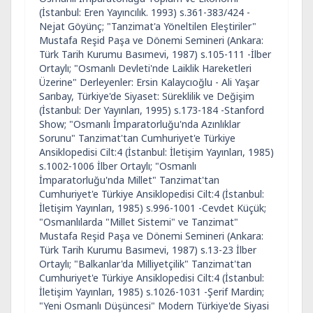
(İstanbul: Eren Yayıncılık. 1993) s.361-383/424 -
Nejat Göyünç; "Tanzimat'a Yöneltilen Eleştiriler"
Mustafa Reşid Paşa ve Dönemi Semineri (Ankara:
Türk Tarih Kurumu Basımevi, 1987) s.105-111 -İlber
Ortaylı; "Osmanlı Devleti'nde Laiklik Hareketleri
Üzerine" Derleyenler: Ersin Kalaycıoğlu - Ali Yaşar
Sarıbay, Türkiye'de Siyaset: Süreklilik ve Değişim
(İstanbul: Der Yayınları, 1995) s.173-184 -Stanford
Show; "Osmanlı İmparatorluğu'nda Azınlıklar
Sorunu" Tanzimat'tan Cumhuriyet'e Türkiye
Ansiklopedisi Cilt:4 (İstanbul: İletişim Yayınları, 1985)
s.1002-1006 İlber Ortaylı; "Osmanlı
İmparatorluğu'nda Millet" Tanzimat'tan
Cumhuriyet'e Türkiye Ansiklopedisi Cilt:4 (İstanbul:
İletişim Yayınları, 1985) s.996-1001 -Cevdet Küçük;
"Osmanlılarda "Millet Sistemi" ve Tanzimat"
Mustafa Reşid Paşa ve Dönemi Semineri (Ankara:
Türk Tarih Kurumu Basımevi, 1987) s.13-23 İlber
Ortaylı; "Balkanlar'da Milliyetçilik" Tanzimat'tan
Cumhuriyet'e Türkiye Ansiklopedisi Cilt:4 (İstanbul:
İletişim Yayınları, 1985) s.1026-1031 -Şerif Mardin;
"Yeni Osmanlı Düşüncesi" Modern Türkiye'de Siyasi