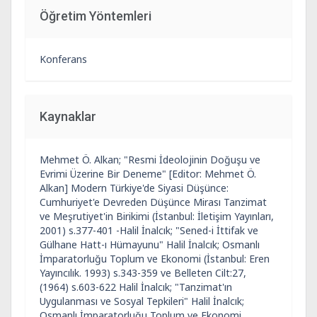
Öğretim Yöntemleri
Konferans
Kaynaklar
Mehmet Ö. Alkan; "Resmi İdeolojinin Doğuşu ve
Evrimi Üzerine Bir Deneme" [Editor: Mehmet Ö.
Alkan] Modern Türkiye'de Siyasi Düşünce:
Cumhuriyet'e Devreden Düşünce Mirası Tanzimat
ve Meşrutiyet'in Birikimi (İstanbul: İletişim Yayınları,
2001) s.377-401 -Halil İnalcık; "Sened-i İttifak ve
Gülhane Hatt-ı Hümayunu" Halil İnalcık; Osmanlı
İmparatorluğu Toplum ve Ekonomi (İstanbul: Eren
Yayıncılık. 1993) s.343-359 ve Belleten Cilt:27,
(1964) s.603-622 Halil İnalcık; "Tanzimat'ın
Uygulanması ve Sosyal Tepkileri" Halil İnalcık;
Osmanlı İmparatorluğu Toplum ve Ekonomi