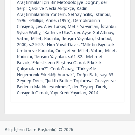
Araştırmalar İçin Bir Metodolojiye Doğru”, der.
Serpil Çakır ve Necla Akgökçe, Kadın
Araştırmalarında Yöntem, Sel Yayıncılık, İstanbul,
1996. -Phillips, Anne, (1995), Demokrasinin
Cinsiyeti, çev. Alev Türker, Metis Ya¬yınları, İstanbul.
Sylvia Walby, “Kadın ve Ulus”, der. Ayşe Gül Altınay,
Vatan, Millet, Kadınlar, İletişim Yayınları, İstanbul,
2000, s.29-57. -Nira Yuval-Davis, “Milletin Biyolojik
Üretimi ve Kadınlar, Cinsiyet ve Millet, Vatan, Millet,
Kadınlar, İletişim Yayınları, s.61-82. -Mehmet
Bozok,“Erkekliklerin Eleştirisi Olarak Erkeklik
Çalışmaları mı?” -Cenk Özbay, “Türkiye’de
Hegemonik Erkekliği Aramak”, Doğu-Batı, sayı 63.
Zeynep Direk, “Judith Butler: Toplumsal Cinsiyet ve
Bedenin Maddeleştirilmesi”, der. Zeynep Direk,
Cinsiyetli Olmak, Yapı Kredi Yayınları, 2014.
Bilgi İşlem Daire Başkanlığı © 2026