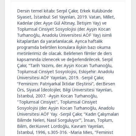
Dersin temel kitabı: Serpil Çakır, Erkek Kulübünde
Siyaset, İstanbul: Sel Yayınları, 2019. Vatan, Millet,
Kadınlar (der. Ayşe Gül Altınay, İletişim Yay) ve
Toplumsal Cinsiyet Sosyolojisi (der. Ayşin Kocan
Turhanoğlu, Anadolu Üniversitesi AÖF Yay) isimli
kitaplardan da yararlanılacak. Ayrıca haftalık
programda belirtilen konulara ilişkin bazı okuma
metinlerimiz de olacak. Belirlenen filmler de ders
kapsamında izlenecek ve değerlendirilecek. Serpil
Çakır, “Tarih Yazımı, der. Ayşin Kocan Turhanoğlu,
Toplumsal Cinsiyet Sosyolojisi, Eskişehir: Anadolu
Üniversitesi AÖF Yayınları, 2019. -Serpil Çakır,
“Feminizm: Patriyarkal İktidar Eleştirisi”, der.Birsen
Örs, Siyasal İdeolojiler, Bilgi Üniversitesi Yayınları,
İstanbul, 2007. -Ayşin Kocan Turhanoğlu,
"Toplumsal Cinsiyet", Toplumsal Cinsiyet
Sosyolojisi (der. Ayşin Kocan Turhanoğlu, Anadolu
Üniversitesi AÖF Yay. -Serpil Çakır, “Kadın Çalışmaları
Bilimde Neleri, Nasıl Sorguluyor’”, İnsan, Toplum,
Bilim, der.Kuvvet Lordoğlu, Kavram Yayınları,
İstanbul, 1996, s.305-316. -Maria Mies, “Feminist