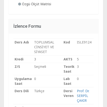
Özgü Ölçüt Matrisi
İzlence Formu
Ders Adı
TOPLUMSAL
Kod
ISLE9124
CİNSİYET VE
SİYASET
Kredi
3
AKTS
5
Z/S
Seçmeli
Teorik
3
Saat
Uygulama
0
Lab
0
Saat
Saat
Ders Dili
Türkçe
Dersi
Prof. Dr.
Veren
SERPİL
ÇAKIR