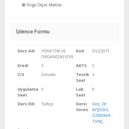
Özgü Ölçüt Matrisi
İzlence Formu
Ders Adı
YÖNETİM VE
Kod
ISLE2071
ORGANİZASYON
Kredi
3
AKTS
5
Z/S
Zorunlu
Teorik
3
Saat
Uygulama
0
Lab
0
Saat
Saat
Ders Dili
Türkçe
Dersi
Doç. Dr.
Veren
AYŞEGÜL
ÖZBEBEK
TUNÇ