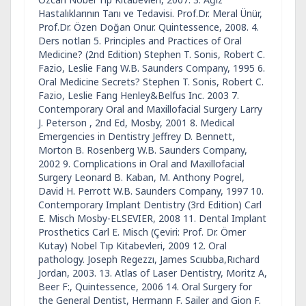
Hastalıklarının Tanı ve Tedavisi. Prof.Dr. Meral Ünür,
Prof.Dr. Özen Doğan Onur. Quintessence, 2008. 4.
Ders notları 5. Principles and Practices of Oral
Medicine? (2nd Edition) Stephen T. Sonis, Robert C.
Fazio, Leslie Fang W.B. Saunders Company, 1995 6.
Oral Medicine Secrets? Stephen T. Sonis, Robert C.
Fazio, Leslie Fang Henley&Belfus Inc. 2003 7.
Contemporary Oral and Maxillofacial Surgery Larry
J. Peterson , 2nd Ed, Mosby, 2001 8. Medical
Emergencies in Dentistry Jeffrey D. Bennett,
Morton B. Rosenberg W.B. Saunders Company,
2002 9. Complications in Oral and Maxillofacial
Surgery Leonard B. Kaban, M. Anthony Pogrel,
David H. Perrott W.B. Saunders Company, 1997 10.
Contemporary Implant Dentistry (3rd Edition) Carl
E. Misch Mosby-ELSEVIER, 2008 11. Dental Implant
Prosthetics Carl E. Misch (Çeviri: Prof. Dr. Ömer
Kutay) Nobel Tıp Kitabevleri, 2009 12. Oral
pathology. Joseph Regezzı, James Scıubba,Rıchard
Jordan, 2003. 13. Atlas of Laser Dentistry, Moritz A,
Beer F:, Quintessence, 2006 14. Oral Surgery for
the General Dentist, Hermann F. Sailer and Gion F.