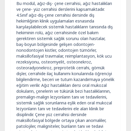
Bu modül, ağız-diş- çene cerrahisi, ağız hastalıkları
ve çene- yüz cerrahisi derslerini kapsamaktadır.
4.Sınıf ağız-diş-çene cerrahisi dersinde diş
hekimliğinin klinik uygulamaları esnasında
karşılaşılabilecek sistemik hastalıkların tanısında diş
hekiminin rolü, ağız cerrahisinde özel bakım
gerektiren sistemik sağlık sorunu olan hastalar,
baş-boyun bölgesinde gelişen odontojen-
nonodontojen kistler, odontojen tümörler,
maksillofasiyal travmalar, reimplantasyon, kök ucu
rezeksiyonu, osteomyelit, osteonekroz,
osteoradyonekroz, preprotetik cerrahi, gömük
dişler, cerrahide ilaç kullanımı konularında öğrenciyi
bilgilendirme, beceri ve tutum kazandırmaya yönelik
eğitim verilir. Ağız hastalıkları dersi oral mukozal
dokuların, çenelerin ve tükürük bezi hastalıklarının,
premalign-malign lezyonların tanı ve tedavilerini,
sistemik sağlık sorunlarına eşlik eden oral mukozal
lezyonların tanı ve tedavilerini ele alan klinik bir
disiplindir. Çene yüz cerrahisi dersinde
maksillofasiyal bölgede ortaya çıkan anomaliler,
patolojiler, maligniteler, bunların tanı ve tedavi