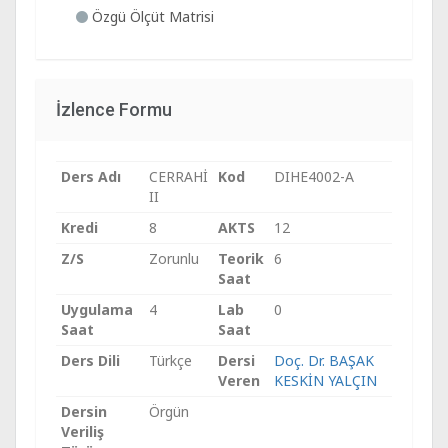
Özgü Ölçüt Matrisi
İzlence Formu
Ders Adı
CERRAHİ
Kod
DIHE4002-A
II
Kredi
8
AKTS
12
Z/S
Zorunlu
Teorik
6
Saat
Uygulama
4
Lab
0
Saat
Saat
Ders Dili
Türkçe
Dersi
Doç. Dr. BAŞAK
Veren
KESKİN YALÇIN
Dersin
Örgün
Veriliş