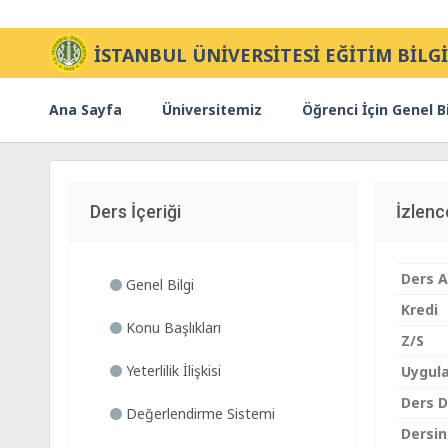
İSTANBUL ÜNİVERSİTESİ EĞİTİM BİLGİ
Ana Sayfa
Üniversitemiz
Öğrenci İçin Genel Bi
Ders İçeriği
İzlen
Ders A
Genel Bilgi
Kredi
Konu Başlıkları
Z/S
Yeterlilik İlişkisi
Uygul
Ders Di
Değerlendirme Sistemi
Dersin