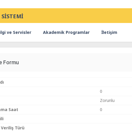
 SİSTEMİ
lgi ve Servisler
Akademik Programlar
İletişim
ce Formu
dı
0
Zorunlu
ama Saat
0
li
 Veriliş Türü