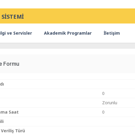
 SİSTEMİ
lgi ve Servisler
Akademik Programlar
İletişim
ce Formu
dı
0
Zorunlu
ama Saat
0
li
 Veriliş Türü