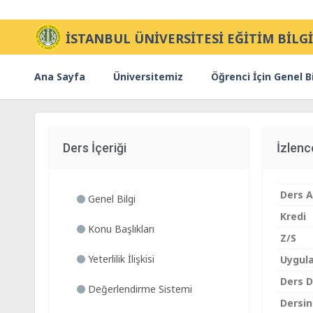
İSTANBUL ÜNİVERSİTESİ EĞİTİM BİLGİ
Ana Sayfa
Üniversitemiz
Öğrenci İçin Genel Bi
Ders İçeriği
İzlen
Ders A
Genel Bilgi
Kredi
Konu Başlıkları
Z/S
Yeterlilik İlişkisi
Uygul
Ders Di
Değerlendirme Sistemi
Dersin